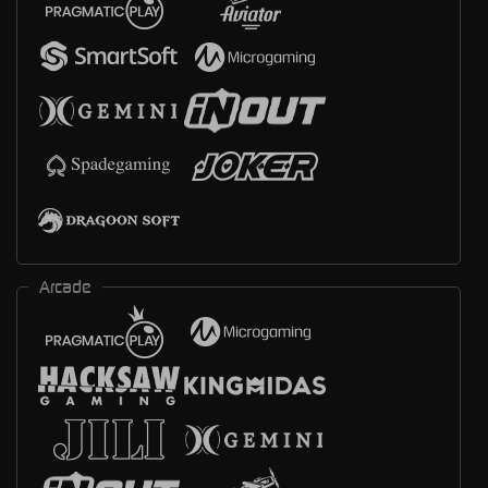
Arcade