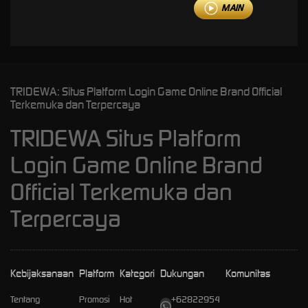
MAIN
TRIDEWA: Situs Platform Login Game Online Brand Official
Terkemuka dan Terpercaya
TRIDEWA Situs Platform
Login Game Online Brand
Official Terkemuka dan
Terpercaya
Kebijaksanaan
Platform
Kategori
Dukungan
Komunitas
Tentang
Promosi
Hot
+62822954