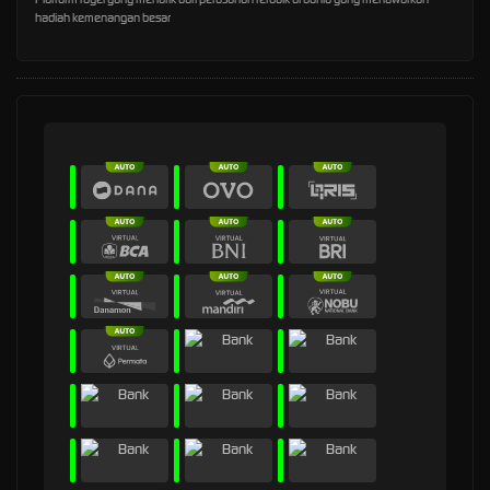
hadiah kemenangan besar