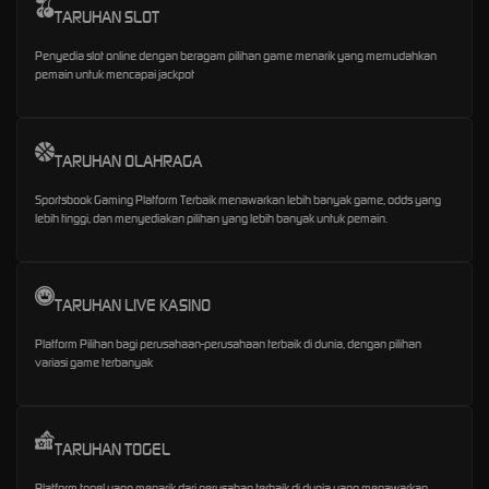
TARUHAN SLOT
Penyedia slot online dengan beragam pilihan game menarik yang memudahkan
pemain untuk mencapai jackpot
TARUHAN OLAHRAGA
Sportsbook Gaming Platform Terbaik menawarkan lebih banyak game, odds yang
lebih tinggi, dan menyediakan pilihan yang lebih banyak untuk pemain.
TARUHAN LIVE KASINO
Platform Pilihan bagi perusahaan-perusahaan terbaik di dunia, dengan pilihan
variasi game terbanyak
TARUHAN TOGEL
Platform togel yang menarik dari perusahan terbaik di dunia yang menawarkan