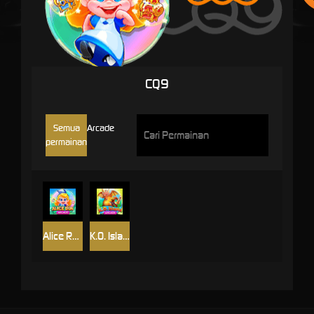
CQ9
Semua
Arcade
permainan
Alice Run
K.O. Island