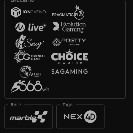
Race
Togel