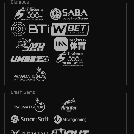
Olahraga
Crash Game