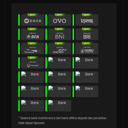
* Selama bank maintenance dan bank offline deposit dan penarikan
tidak dapat diproses