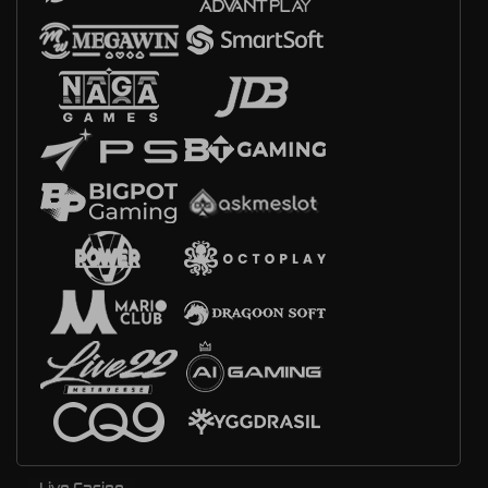
Live Casino