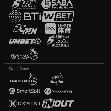
Crash Game