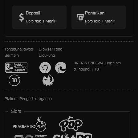
Deposit
Penarikan
Rata-rata 1 Menit
Rata-rata 1 Menit
Tanggung Jawab
Browser Yang
Bermain
Didukung
©2026 TRIDEWA. Hak cipta
dilindungi | 18+
Platform Penyedia Layanan
Slots