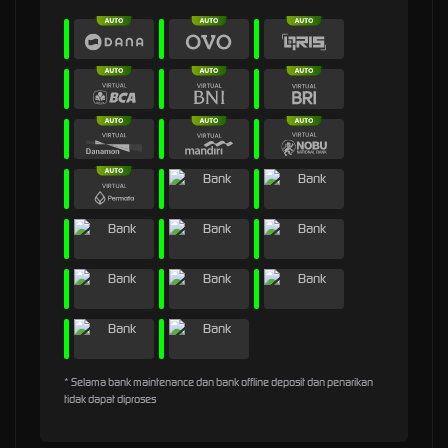
* Selama bank maintenance dan bank offline deposit dan penarikan
tidak dapat diproses