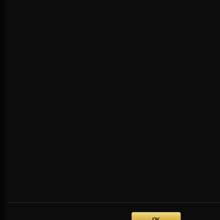
Live Casino
OK