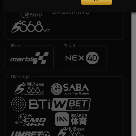
Race
Togel
Olahraga