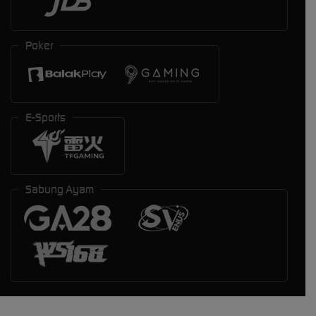
Poker
E-Sports
Sabung Ayam