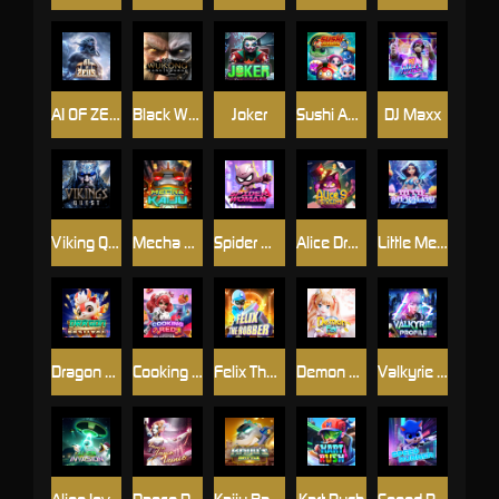
AI OF ZEUS
Black WuKong
Joker
Sushi Avenger
DJ Maxx
Viking Quest
Mecha Kaiju
Spider Woman
Alice Dream
Little Mermaid
Dragon Festive
Cooking Red
Felix The Robber
Demon Fox
Valkyrie Profile