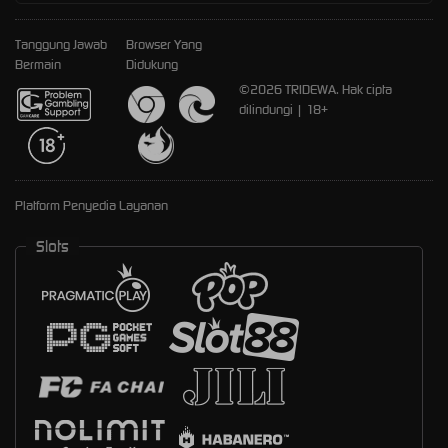
Tanggung Jawab
Browser Yang
Bermain
Didukung
©2026 TRIDEWA. Hak cipta
dilindungi | 18+
Platform Penyedia Layanan
Slots