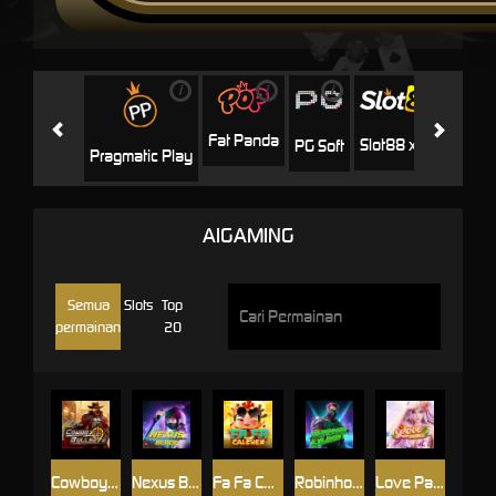
i
i
i
i
i
Facha
Fat Panda
Slot88 x PP
PG Soft
Pragmatic Play
AIGAMING
Semua
Slots
Top
permainan
20
Cowboy Bullseye
Nexus Blade
Fa Fa Caishen
Robinhood Quest
Love Paradise