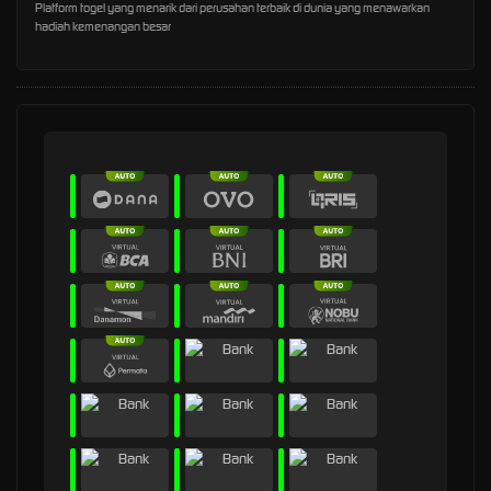
Platform togel yang menarik dari perusahan terbaik di dunia yang menawarkan
hadiah kemenangan besar