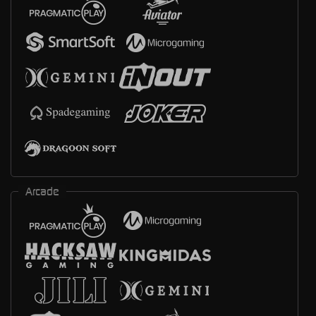
Arcade