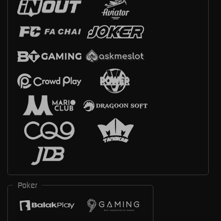
Poker