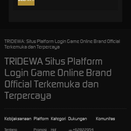
TRIDEWA: Situs Platform Login Game Online Brand Official
Terkemuka dan Terpercaya
TRIDEWA Situs Platform
Login Game Online Brand
Official Terkemuka dan
Terpercaya
Kebijaksanaan
Platform
Kategori
Dukungan
Komunitas
Tentang
Promosi
Hot
+62822954