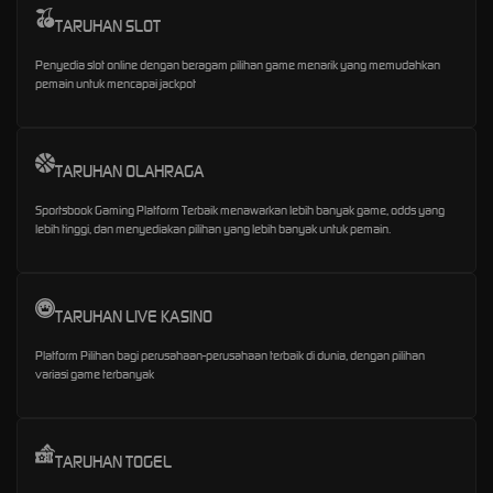
TARUHAN SLOT
Penyedia slot online dengan beragam pilihan game menarik yang memudahkan
pemain untuk mencapai jackpot
TARUHAN OLAHRAGA
Sportsbook Gaming Platform Terbaik menawarkan lebih banyak game, odds yang
lebih tinggi, dan menyediakan pilihan yang lebih banyak untuk pemain.
TARUHAN LIVE KASINO
Platform Pilihan bagi perusahaan-perusahaan terbaik di dunia, dengan pilihan
variasi game terbanyak
TARUHAN TOGEL