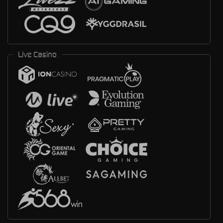
Live Casino