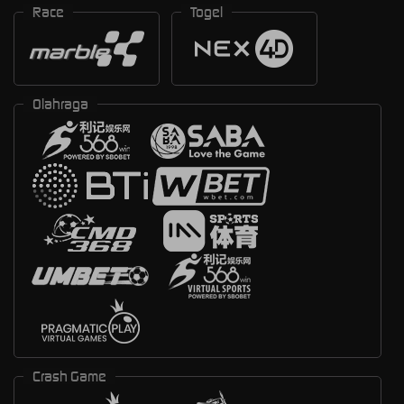
Race
Togel
Olahraga
Crash Game