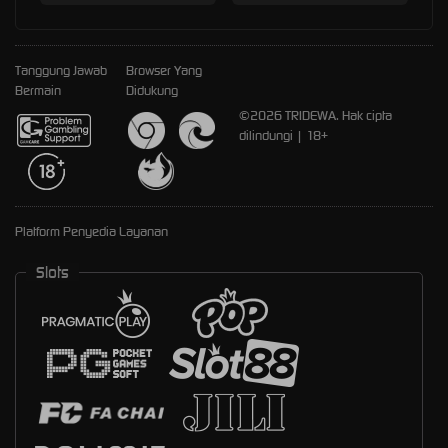
Tanggung Jawab
Browser Yang
Bermain
Didukung
©2026 TRIDEWA. Hak cipta
dilindungi | 18+
Platform Penyedia Layanan
Slots