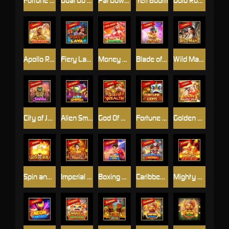
Fortune Jewels III
Goal Go Win
Pai Gow Ways
Yeti Boom
Gold Rush Cowboys
Apollo Ray of Luck
Fiery Lava
Money Empire
Blade of Fortune
Wild Mafia
City of Jewels
Alien Smash
God Of Wealth
Fortune Lions
Golden Horse Ride
Spin and Win
Imperial Majesty
Boxing Fury
Caribbean Riches
Mighty Sevens