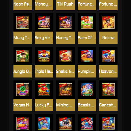
Neon Fantasy
Money Dragon
Tiki Rush
Fortune Jewels II
Fortune Jewels I
Muay Thai Fighter
Sexy Vegas
Honey Trap
Farm Of Fortune
Nezha
Jungle Quest
Triple Happiness
Snake Treasure
Pumpkins Go Lucky
Heavenly Fortunes 2
Vegas Hot Fruit
Lucky Fortune
Mining Bonanza
Beasts Of Luck
Ganesha Luck