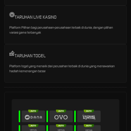
TARUHAN LIVE KASINO
Platform Pilihan bagi perusahaan-perusahaan terbaik di dunia, dengan pilihan
variasi game terbanyak
TARUHAN TOGEL
Platform togel yang menarik dari perusahan terbaik di dunia yang menawarkan
hadiah kemenangan besar