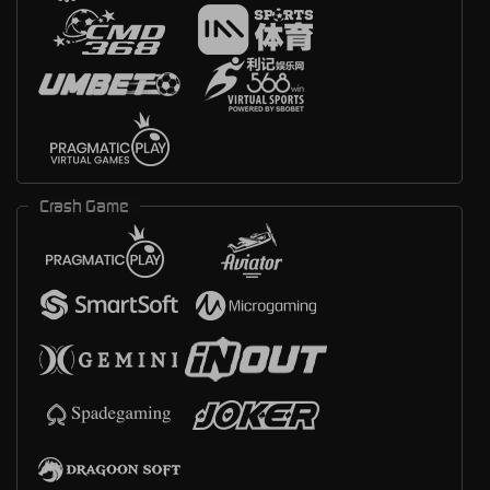
Crash Game