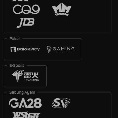
Poker
E-Sports
Sabung Ayam