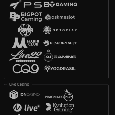
Live Casino