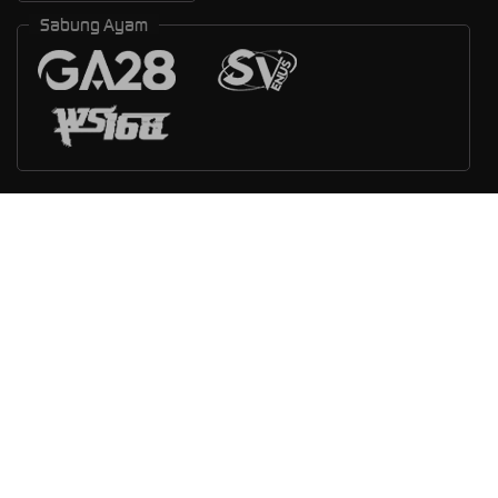
Sabung Ayam