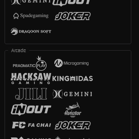
Arcade