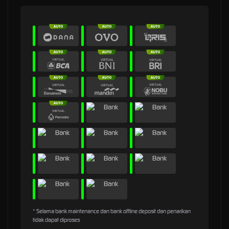
* Selama bank maintenance dan bank offline deposit dan penarikan
tidak dapat diproses