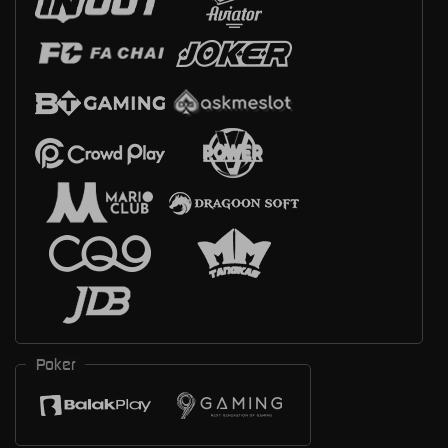
Poker