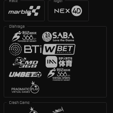
Race
Togel
Olahraga
Crash Game