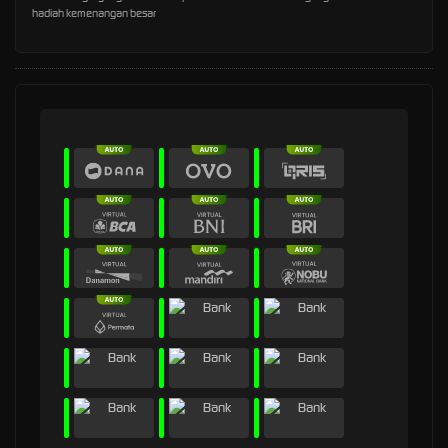
hadiah kemenangan besar