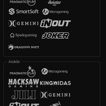
Arcade