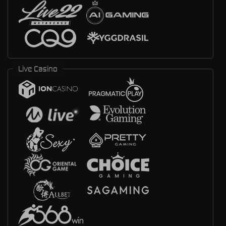
Live Casino