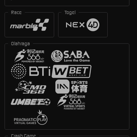
Race
Togel
Olahraga
Crash Game