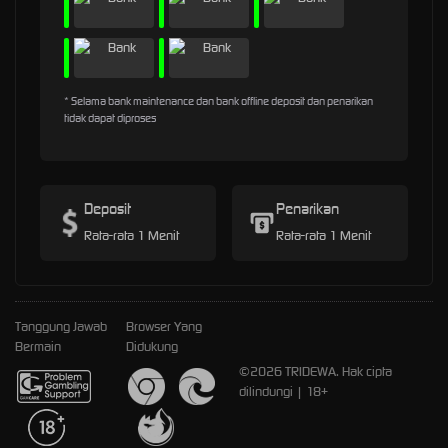
* Selama bank maintenance dan bank offline deposit dan penarikan
tidak dapat diproses
Deposit
Penarikan
Rata-rata 1 Menit
Rata-rata 1 Menit
Tanggung Jawab
Browser Yang
Bermain
Didukung
©2026 TRIDEWA. Hak cipta
dilindungi | 18+