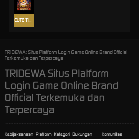
CUTE TIGER
TRIDEWA: Situs Platform Login Game Online Brand Official
Terkemuka dan Terpercaya
TRIDEWA Situs Platform
Login Game Online Brand
Official Terkemuka dan
Terpercaya
Kebijaksanaan
Platform
Kategori
Dukungan
Komunitas