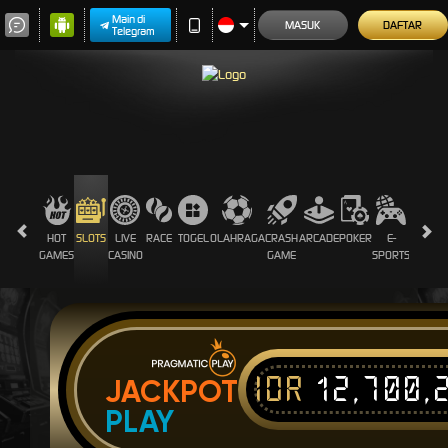
Main di
MASUK
DAFTAR
Telegram
HOT
SLOTS
LIVE
RACE
TOGEL
OLAHRAGA
CRASH
ARCADE
POKER
E-
SABUN
GAMES
CASINO
GAME
SPORTS
AYAM
IDR
12,700,
JACKPOT
PLAY