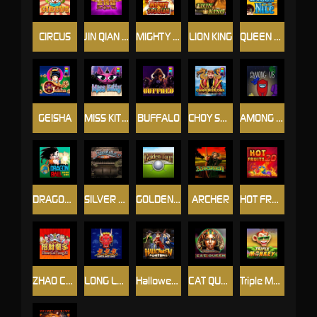
CIRCUS
JIN QIAN WA
MIGHTY SPARTAN
LION KING
QUEEN OF THE NILE
GEISHA
MISS KITTY
BUFFALO
CHOY SUN DOA
AMONG US
DRAGON BALL
SILVER BULLET
GOLDEN TOUR
ARCHER
HOT FRUITS 20
ZHAO CAI TONG ZHI
LONG LONG LONG
Halloween Fortune
CAT QUEEN
Triple Monkey