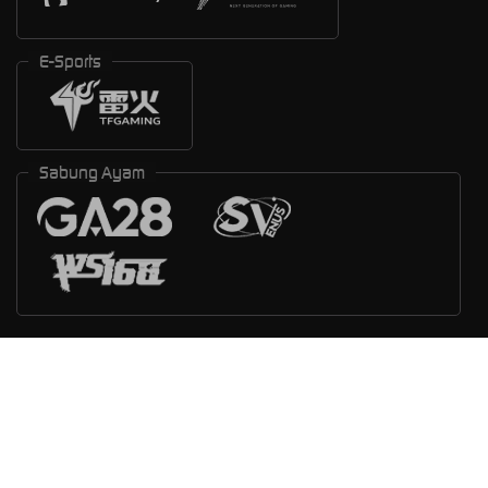
E-Sports
Sabung Ayam