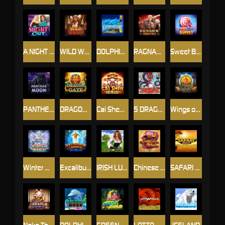
A NIGHT OUT
WILD WEST
DOLPHIN TREASURE
RAGNAROK FIRE STORM
Sweet Buffet
PANTHER MOON
DRAGON GATE
Cai Shen Do
5 DRAGONS
Wings of God
Winter Magic
Excalibur Legend
IRISH LUCK
Chinese Fair
SAFARI HEAT