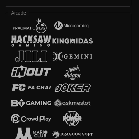
Arcade