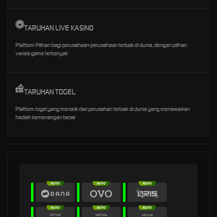
TARUHAN LIVE KASINO
Platform Pilihan bagi perusahaan-perusahaan terbaik di dunia, dengan pilihan
variasi game terbanyak
TARUHAN TOGEL
Platform togel yang menarik dari perusahan terbaik di dunia yang menawarkan
hadiah kemenangan besar