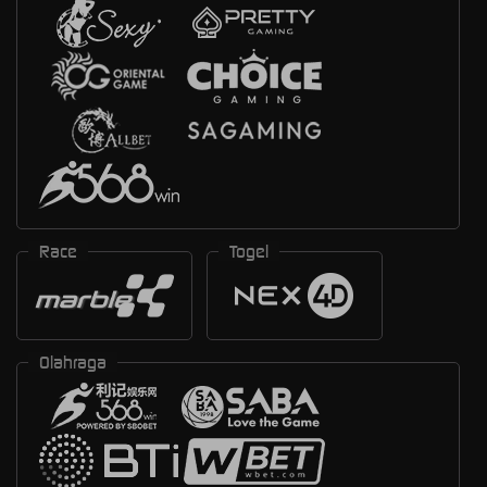
Race
Togel
Olahraga