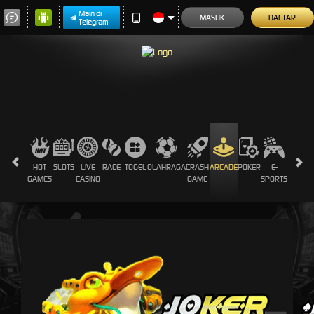
Main di
MASUK
DAFTAR
Telegram
HOT
SLOTS
LIVE
RACE
TOGEL
OLAHRAGA
CRASH
ARCADE
POKER
E-
SABUN
GAMES
CASINO
GAME
SPORTS
AYAM