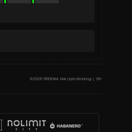
©2026 TRIDEWA. Hak cipta dilindungi | 18+