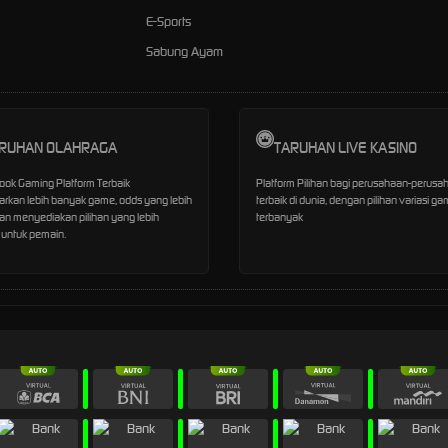
E-Sports
Sabung Ayam
RUHAN OLAHRAGA
TARUHAN LIVE KASINO
ook Gaming Platform Terbaik
Platform Pilihan bagi perusahaan-perusa
kan lebih banyak game, odds yang lebih
terbaik di dunia, dengan pilihan variasi g
 dan menyediakan pilihan yang lebih
terbanyak
untuk pemain.