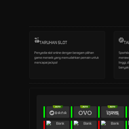
TARUHAN SLOT
TA
Penyedia slot online dengan beragam pilihan
Sportsb
game menarik yang memudahkan pemain untuk
menawar
mencapai jackpot
tinggi,
banyak 