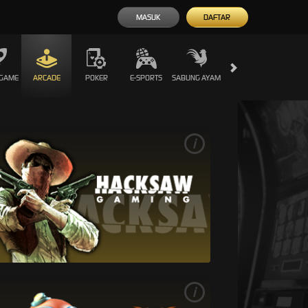
MASUK
DAFTAR
 GAME
ARCADE
POKER
E-SPORTS
SABUNG AYAM
PROMOSI
i
i