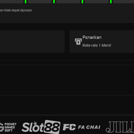
an tidak dapat diproses
Penarikan
Rata-rata 1 Menit